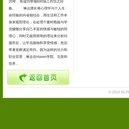
20年，有成功带领600场工作坊之经
验。 琳达擅长将心理学与个人生
命经验的内省相结合，用生活和工作本
身来观照理论；在处理个案时既能与学
员慷慨分享自己丰富的情感与敏锐的同
理心，同时又能用简明的理论来分析问
题所在，让学员接纳和享受情感，然后
带著觉察满足而归。因为这样的功力和
职业背景，琳达在Haven学院、北美和
世界...
© 2010 NLP