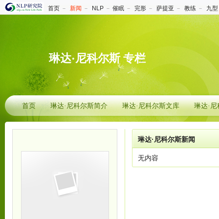
首页
－
新闻
－
NLP
－
催眠
－
完形
－
萨提亚
－
教练
－
九型
琳达·尼科尔斯 专栏
首页
琳达·尼科尔斯简介
琳达·尼科尔斯文库
琳达·
琳达·尼科尔斯新闻
无内容